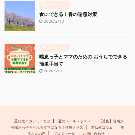
重ね煮コラム
食にできる！春の喘息対策
2026/2/13
重ね煮コラム
喘息っ子とママのための おうちでできる
簡単手当て
2026/2/9
重ね煮アカデミーとは
夏のメールレッスン
【募集】台所か
ら喘息っ子を守れるママになる！体験クラス
重ね煮コラム
生
徒さんの声
プロフィール
お問い合わせ