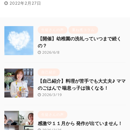
2022年2月27日
生徒さんの声
重ね煮コラム
【開催】幼稚園の洗礼っていつまで続く
の？
2026/6/8
自己紹介
【自己紹介】料理が苦手でも大丈夫♪ ママ
のごはんで 喘息っ子は強くなる！
2026/3/19
生徒さんの声
感激♡１１月から 発作が出ていません！