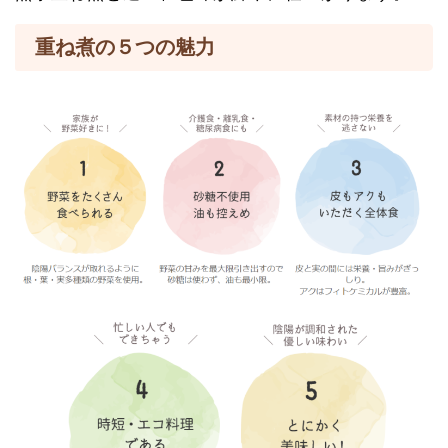
重ね煮の５
つの魅力