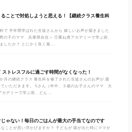
きることで対処しようと思える！【継続クラス養生科
科で 半年間学ばれた生徒さんから 嬉しいお声が届きました
の男の子のママ 兵庫県在住＞ ①重ね煮アカデミーで学ぶ前、
したか？ とにかく良く風 ...
 ストレスフルに過ごす時間がなくなった！
か月の継続クラス 養生科を修了された生徒さんのお声が 届
せていただきます。 Sさん（年中、３歳のお子さんのママ 大
アカデミーで学ぶ前、どん ...
けじゃない！毎日のごはんが最大の手当てなのです
んなことが思い浮かびますか？ 子どもが 咳が出た時にママが