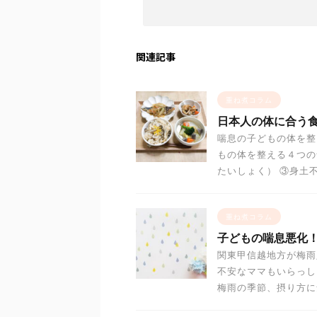
関連記事
重ね煮コラム
日本人の体に合う
喘息の子どもの体を整
もの体を整える４つの
たいしょく） ③身土不
重ね煮コラム
子どもの喘息悪化
関東甲信越地方が梅雨
不安なママもいらっし
梅雨の季節、摂り方に気