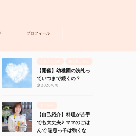
声
プロフィール
生徒さんの声
重ね煮コラム
【開催】幼稚園の洗礼っ
ていつまで続くの？
2026/6/8
自己紹介
【自己紹介】料理が苦手
でも大丈夫♪ ママのごは
んで 喘息っ子は強くな