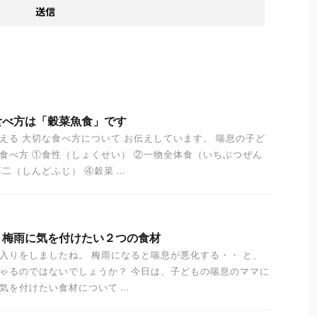
食べ方は「穀菜魚食」です
える 大切な食べ方について お伝えしています。 喘息の子ど
食べ方 ①食性（しょくせい） ②一物全体食（いちぶつぜん
二（しんどふじ） ④穀菜 ...
！梅雨に気を付けたい２つの食材
入りをしましたね。 梅雨になると喘息が悪化する・・ と、
ゃるのではないでしょうか？ 今日は、子どもの喘息のママに
を付けたい食材について ...