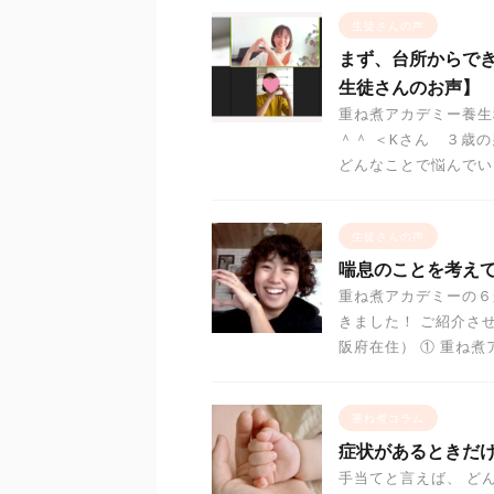
生徒さんの声
まず、台所からで
生徒さんのお声】
重ね煮アカデミー養生
＾＾ ＜Kさん ３歳
どんなことで悩んでいま
生徒さんの声
喘息のことを考えて
重ね煮アカデミーの６
きました！ ご紹介さ
阪府在住） ① 重ね煮
重ね煮コラム
症状があるときだ
手当てと言えば、 ど