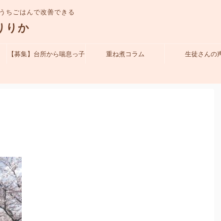
うちごはんで改善できる
りりか
【募集】台所から喘息っ子
重ね煮コラム
生徒さんの
を守れるママになる！体験
クラス