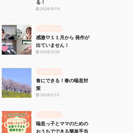
る！
2026/3/19
生徒さんの声
感激♡１１月から 発作が
出ていません！
2026/2/26
重ね煮コラム
食にできる！春の喘息対
策
2026/2/13
重ね煮コラム
喘息っ子とママのための
おうちでできる簡単手当