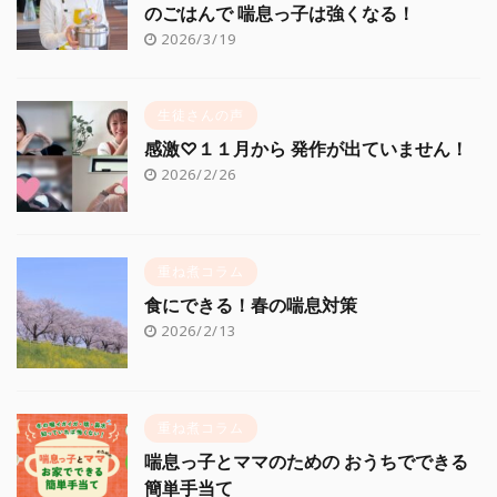
のごはんで 喘息っ子は強くなる！
2026/3/19
生徒さんの声
感激♡１１月から 発作が出ていません！
2026/2/26
重ね煮コラム
食にできる！春の喘息対策
2026/2/13
重ね煮コラム
喘息っ子とママのための おうちでできる
簡単手当て