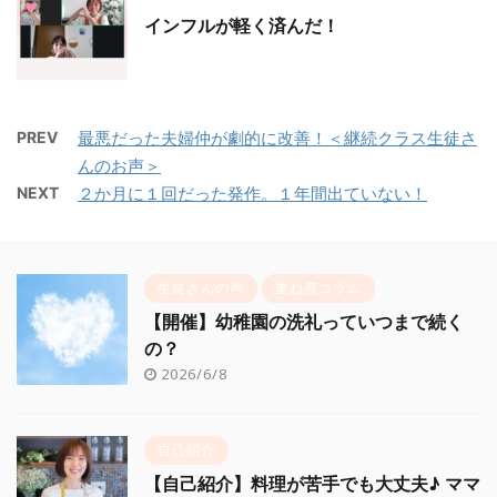
インフルが軽く済んだ！
PREV
最悪だった夫婦仲が劇的に改善！＜継続クラス生徒さ
んのお声＞
NEXT
２か月に１回だった発作。１年間出ていない！
生徒さんの声
重ね煮コラム
【開催】幼稚園の洗礼っていつまで続く
の？
2026/6/8
自己紹介
【自己紹介】料理が苦手でも大丈夫♪ ママ