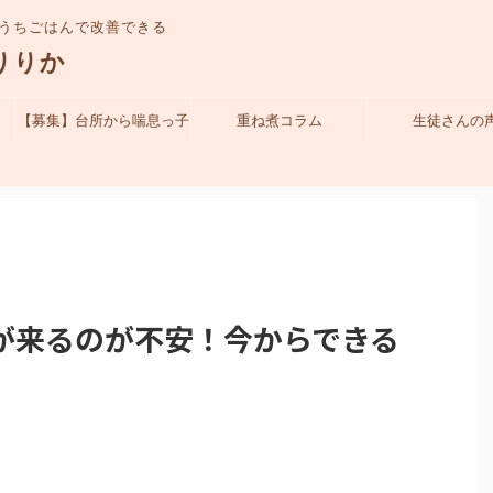
うちごはんで改善できる
りりか
【募集】台所から喘息っ子
重ね煮コラム
生徒さんの
を守れるママになる！体験
クラス
が来るのが不安！今からできる