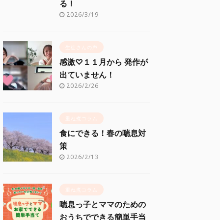
る！
2026/3/19
生徒さんの声
感激♡１１月から 発作が
出ていません！
2026/2/26
重ね煮コラム
食にできる！春の喘息対
策
2026/2/13
重ね煮コラム
喘息っ子とママのための
おうちでできる簡単手当