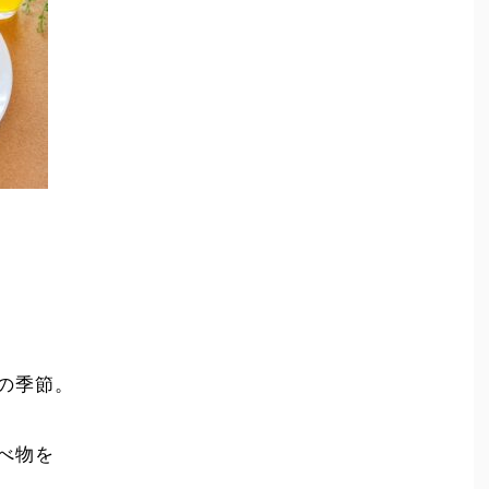
の季節。
べ物を