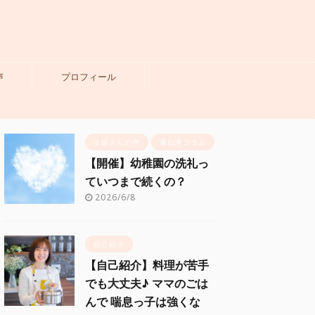
声
プロフィール
生徒さんの声
重ね煮コラム
【開催】幼稚園の洗礼っ
ていつまで続くの？
2026/6/8
自己紹介
【自己紹介】料理が苦手
でも大丈夫♪ ママのごは
んで 喘息っ子は強くな