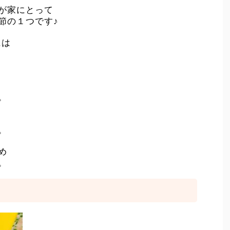
が家にとって
節の１つです♪
には
。
。
め
。