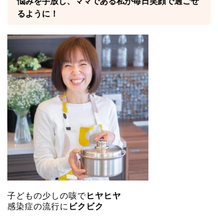
悩みを手放し、ママである私が毎日笑顔で過ごせ
るように！
子どもの少しの咳で
ヒヤヒヤ
感染症の流行に
ビクビク