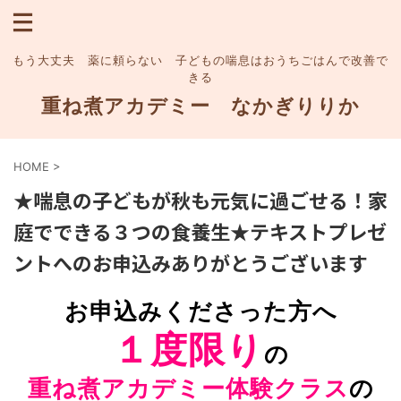
もう大丈夫 薬に頼らない 子どもの喘息はおうちごはんで改善で
きる
重ね煮アカデミー なかぎりりか
HOME
>
★喘息の子どもが秋も元気に過ごせる！家
庭でできる３つの食養生★テキストプレゼ
ントへのお申込みありがとうございます
お申込みくださった方へ
１度限り
の
重ね煮アカデミー体験クラス
の