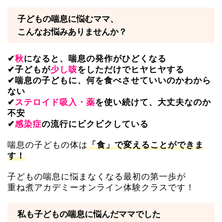
子どもの喘息に悩むママ、
こんなお悩みありませんか？
✔
秋
になると、喘息の発作がひどくなる
✔子どもが
少し咳
をしただけでヒヤヒヤする
✔喘息の子どもに、何を食べさせていいのかわから
ない
✔
ステロイド吸入・薬
を使い続けて、大丈夫なのか
不安
✔
感染症
の流行にビクビクしている
喘息の子どもの体は
「食」で変えることができま
す！
子どもの喘息に悩まなくなる最初の第一歩が
重ね煮アカデミーオンライン体験クラスです！
私も子どもの喘息に悩んだママでした