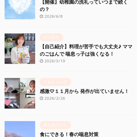
【開催】幼稚園の洗礼っていつまで続く
の？
2026/6/8
自己紹介
【自己紹介】料理が苦手でも大丈夫♪ ママ
のごはんで 喘息っ子は強くなる！
2026/3/19
生徒さんの声
感激♡１１月から 発作が出ていません！
2026/2/26
重ね煮コラム
食にできる！春の喘息対策