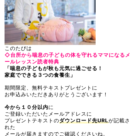
このたびは
◇台所から喘息の子どもの体を守れるママになるメ
ールレッスン
読者特典
「喘息の子どもが秋も元気に過ごせる！
家庭でできる３つの食養生」
期間限定、無料テキストプレゼントに
お申込みいただきありがとうございます！
に
今から１０分以内
ご登録いただいたメールアドレスに
プレゼントテキストの
が記載さ
ダウンロード先URL
れた
メールが届きますのでご確認くださいね。