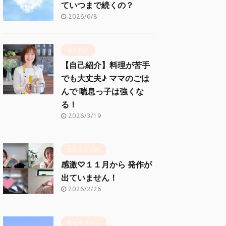
ていつまで続くの？
2026/6/8
自己紹介
【自己紹介】料理が苦手
でも大丈夫♪ ママのごは
んで 喘息っ子は強くな
る！
2026/3/19
生徒さんの声
感激♡１１月から 発作が
出ていません！
2026/2/26
重ね煮コラム