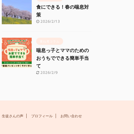
食にできる！春の喘息対
策
2026/2/13
重ね煮コラム
喘息っ子とママのための
おうちでできる簡単手当
て
2026/2/9
生徒さんの声
プロフィール
お問い合わせ