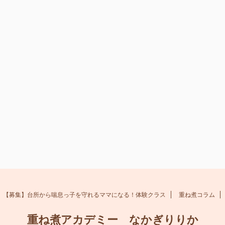
【募集】台所から喘息っ子を守れるママになる！体験クラス
重ね煮コラム
重ね煮アカデミー なかぎりりか