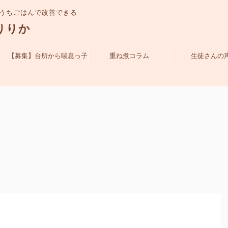
うちごはんで改善できる
りりか
【募集】台所から喘息っ子
重ね煮コラム
生徒さんの
を守れるママになる！体験
クラス